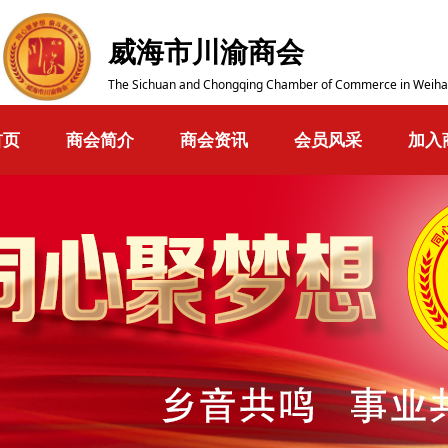
威海市川渝商会
The Sichuan and Chongqing Chamber of Commerce in Weiha
首页
商会简介
商会资讯
会员风采
加入