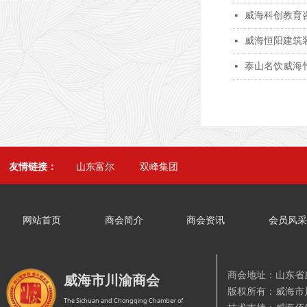
威海科创教育
넷
威海恒阳建筑
넷
泰山名饮威海
넷
友情链接：
山东富尔
双峰集团
网站首页
商会简介
商会资讯
会员风
商会地址：山东省
威海市川渝商会
版权所有：威海
The Sichuan and Chongqing Chamber of