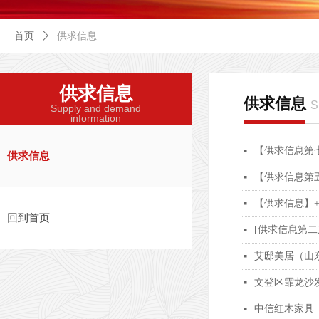
首页
ꄲ
供求信息
供求信息
供求信息
S
Supply and demand
information
【供求信息第
넷
供求信息
【供求信息第
넷
【供求信息】
넷
回到首页
[供求信息第
넷
艾邸美居（山
넷
文登区霏龙沙
넷
中信红木家具
넷